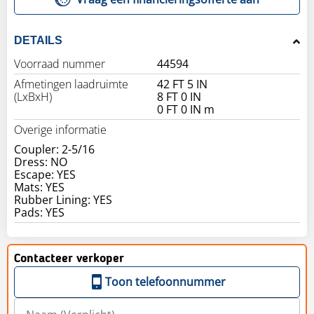
DETAILS
Voorraad nummer
44594
Afmetingen laadruimte
42 FT 5 IN
(LxBxH)
8 FT 0 IN
0 FT 0 IN m
Overige informatie
Coupler: 2-5/16
Dress: NO
Escape: YES
Mats: YES
Rubber Lining: YES
Contacteer verkoper
Toon telefoonnummer