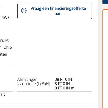
t
Vraag een financieringsofferte
aan
 RWS-
ruikt
n, Ohio
aten
Afmetingen
38 FT 0 IN
laadruimte (LxBxH)
8 FT 0 IN
0 FT 0 IN m
/16