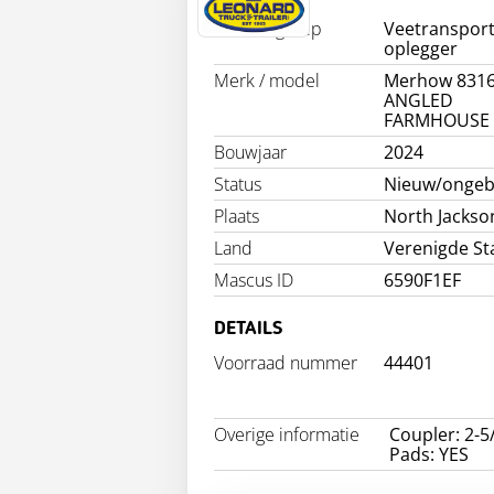
Productgroep
Veetranspor
oplegger
Merk / model
Merhow 8316
ANGLED
FARMHOUSE
Bouwjaar
2024
Status
Nieuw/ongeb
Plaats
North Jackso
Land
Verenigde St
Mascus ID
6590F1EF
DETAILS
Voorraad nummer
44401
Overige informatie
Coupler: 2-5