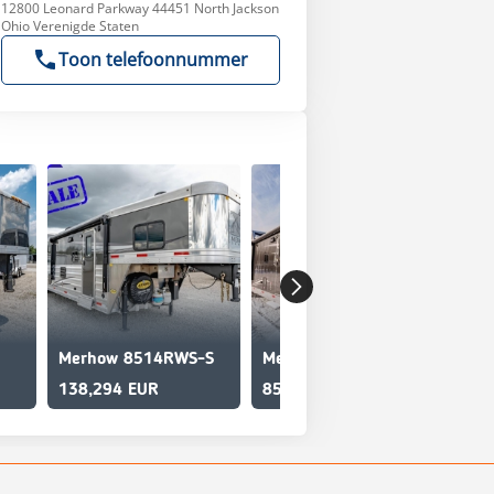
12800 Leonard Parkway 44451 North Jackson
Ohio Verenigde Staten
Toon telefoonnummer
Merhow 8514RWS-S
Merhow 8312-ARKS
Me
138,294 EUR
85,628 EUR
40,