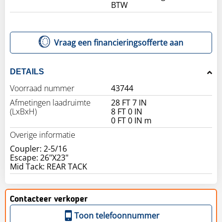
BTW
Vraag een financieringsofferte aan
DETAILS
Voorraad nummer
43744
Afmetingen laadruimte
28 FT 7 IN
(LxBxH)
8 FT 0 IN
0 FT 0 IN m
Overige informatie
Coupler: 2-5/16
Escape: 26"X23"
Contacteer verkoper
Toon telefoonnummer