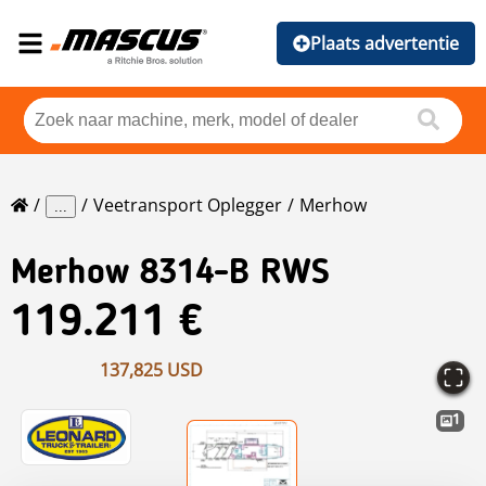
Plaats advertentie
Veetransport Oplegger
Merhow
...
Merhow
8314-B RWS
119.211 €
137,825 USD
1