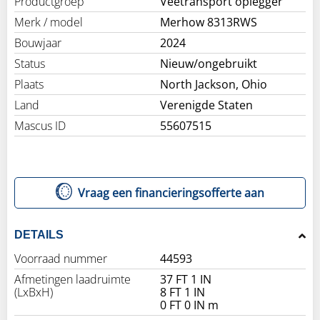
Productgroep
Veetransport oplegger
Merk / model
Merhow 8313RWS
Bouwjaar
2024
Status
Nieuw/ongebruikt
Plaats
North Jackson, Ohio
Land
Verenigde Staten
Mascus ID
55607515
Vraag een financieringsofferte aan
DETAILS
Voorraad nummer
44593
Afmetingen laadruimte
37 FT 1 IN
(LxBxH)
8 FT 1 IN
0 FT 0 IN m