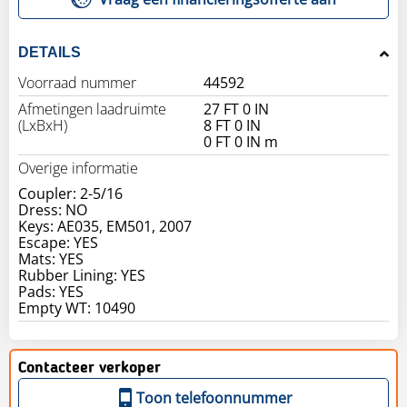
DETAILS
Voorraad nummer
44592
Afmetingen laadruimte
27 FT 0 IN
(LxBxH)
8 FT 0 IN
0 FT 0 IN m
Overige informatie
Coupler: 2-5/16
Dress: NO
Keys: AE035, EM501, 2007
Escape: YES
Mats: YES
Rubber Lining: YES
Pads: YES
Contacteer verkoper
Toon telefoonnummer