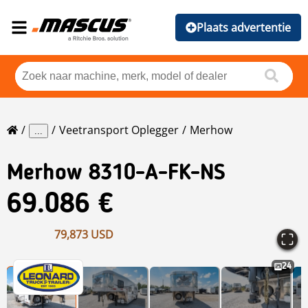
Plaats advertentie
Veetransport Oplegger
Merhow
...
Merhow
8310-A-FK-NS
69.086 €
79,873 USD
24