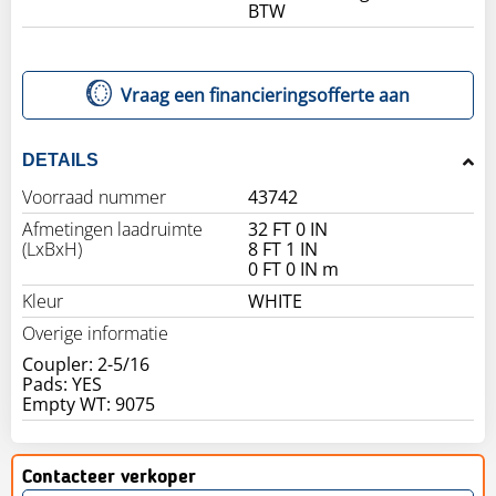
BTW
Vraag een financieringsofferte aan
DETAILS
Voorraad nummer
43742
Afmetingen laadruimte
32 FT 0 IN
(LxBxH)
8 FT 1 IN
0 FT 0 IN m
Kleur
WHITE
Overige informatie
Coupler: 2-5/16
Pads: YES
Contacteer verkoper