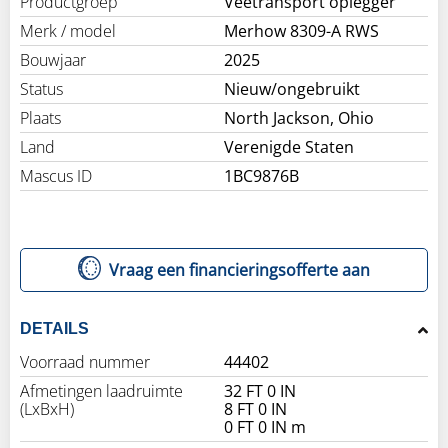
Productgroep
Veetransport oplegger
Merk / model
Merhow 8309-A RWS
Bouwjaar
2025
Status
Nieuw/ongebruikt
Plaats
North Jackson, Ohio
Land
Verenigde Staten
Mascus ID
1BC9876B
Vraag een financieringsofferte aan
DETAILS
Voorraad nummer
44402
Afmetingen laadruimte
32 FT 0 IN
(LxBxH)
8 FT 0 IN
0 FT 0 IN m