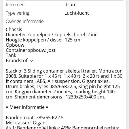
Remmen
drum
Type vering
Lucht-lucht
Overige informatie
Chassis
Diameter koppelpen / koppelschotel: 2 inc
Hoogte koppelpen / dissel: 125 cm
Opbouw
Containeropbouw: Jost
Tank
Brandstof: ✓
Stack of 3 Sliding container skeletal trailer, Montracon
2008, Suitable for 1 x 45 ft, 1 x 40 ft, 2 x 20 ft and 1 x 30
ft containers,, ABS, Air suspension, Gigant axles,
Drum brakes, Tyres 385/65R22.5, King pin height 125
cm, Kingpin diameter 2 inches, Loading height 140
cm, Shipment dimensions : 1230x250x400 cm.
= Meer informatie =
Bandenmaat: 385/65 R22.5
Merk assen: Gigant
As 1: Bandenprofiel links: 45%; Bandenprofiel rechts: