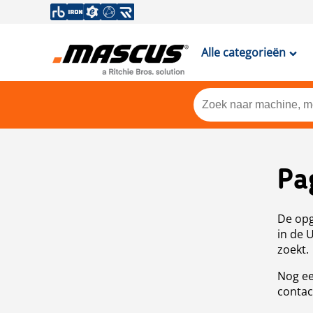
Alle categorieën
Pa
De opg
in de 
zoekt.
Nog ee
contac