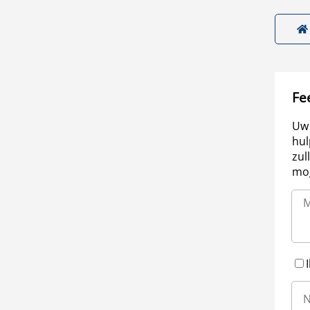
Fe
Uw 
hul
zul
mog