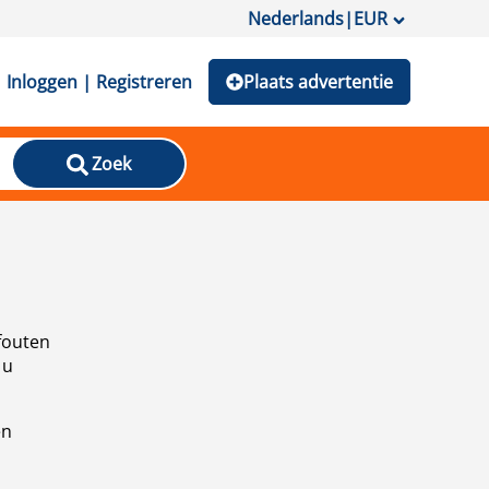
Nederlands
|
EUR
Inloggen | Registreren
Plaats advertentie
Zoek
fouten
 u
en