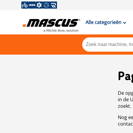
Alle categorieën
Pa
De opg
in de 
zoekt.
Nog ee
contac