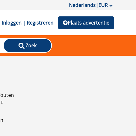
Nederlands
|
EUR
Inloggen | Registreren
Plaats advertentie
Zoek
fouten
 u
en