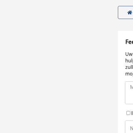
Fe
Uw 
hul
zul
mog