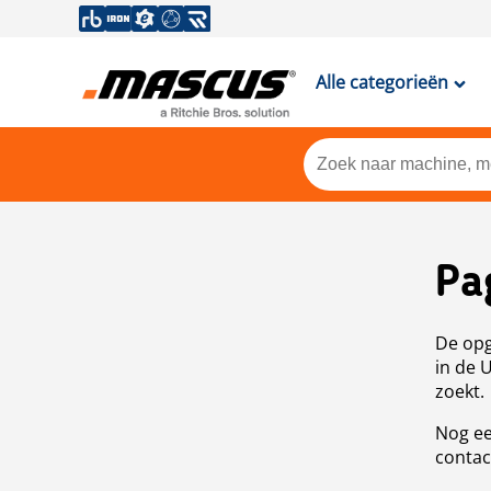
Alle categorieën
Pa
De opg
in de 
zoekt.
Nog ee
contac