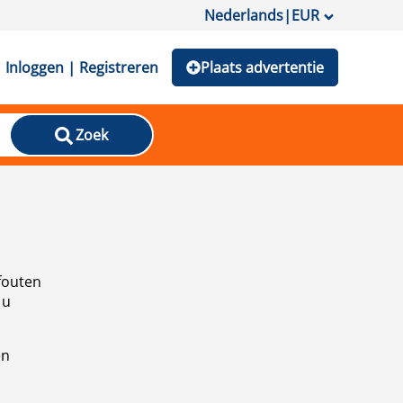
Nederlands
|
EUR
Inloggen | Registreren
Plaats advertentie
Zoek
fouten
 u
en