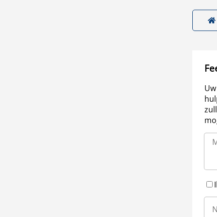
Fe
Uw 
hul
zul
mog