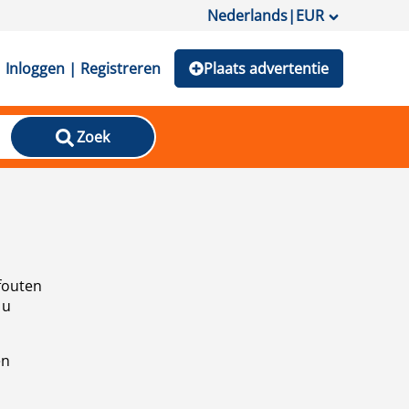
Nederlands
|
EUR
Inloggen | Registreren
Plaats advertentie
Zoek
fouten
 u
en