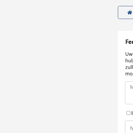
Fe
Uw 
hul
zul
mog