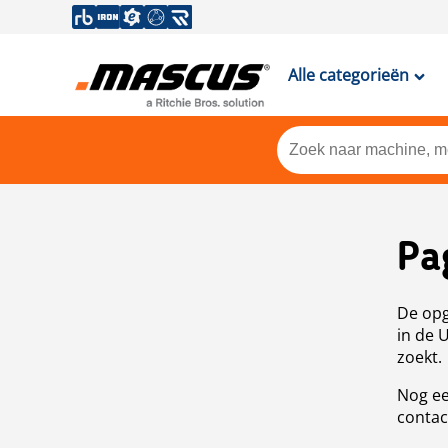
Alle categorieën
Pa
De opg
in de 
zoekt.
Nog ee
contac