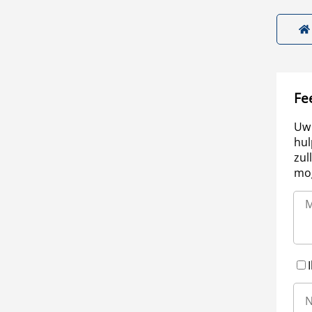
Fe
Uw 
hul
zul
mog