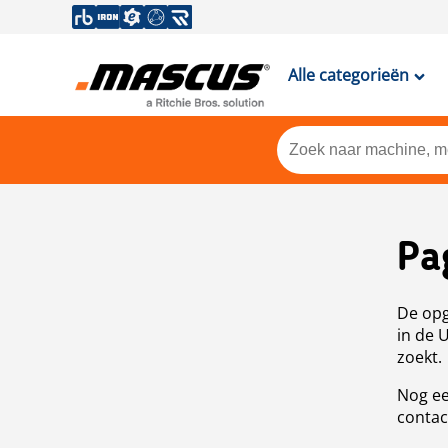
Alle categorieën
Pa
De opg
in de 
zoekt.
Nog ee
contac