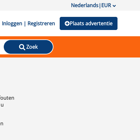
Nederlands
|
EUR
Inloggen | Registreren
Plaats advertentie
Zoek
fouten
 u
en