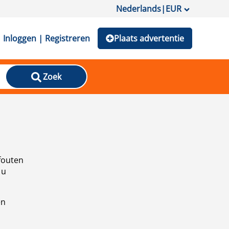
Nederlands
|
EUR
Inloggen | Registreren
Plaats advertentie
Zoek
fouten
 u
en