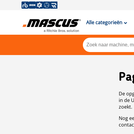
Alle categorieën
Pa
De opg
in de 
zoekt.
Nog ee
contac