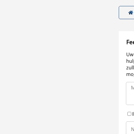
Fe
Uw 
hul
zul
mog