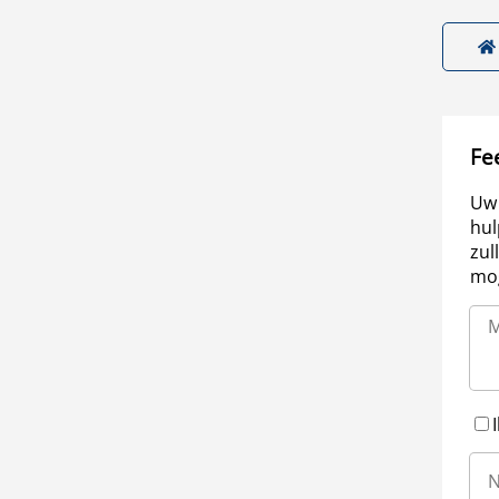
Fe
Uw 
hul
zul
mog