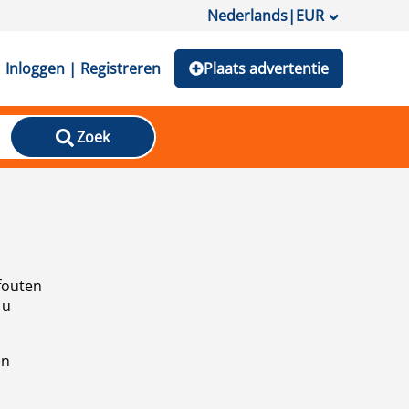
Nederlands
|
EUR
Inloggen | Registreren
Plaats advertentie
Zoek
fouten
 u
en