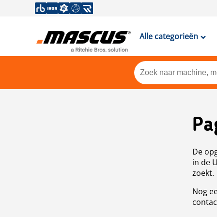
Alle categorieën
Pa
De opg
in de 
zoekt.
Nog ee
contac