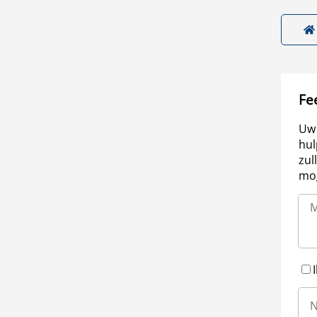
Fe
Uw 
hul
zul
mog