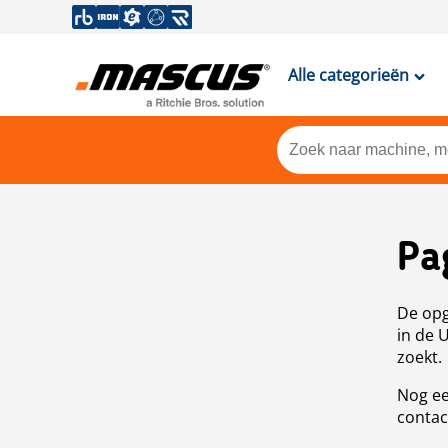
Alle categorieën
Pa
De opg
in de 
zoekt.
Nog ee
contac