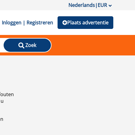
Nederlands
|
EUR
Inloggen | Registreren
Plaats advertentie
Zoek
fouten
 u
en