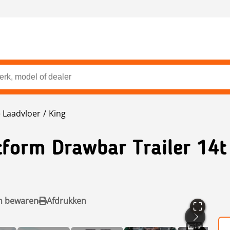
e Laadvloer
King
tform Drawbar Trailer 14t
n bewaren
Afdrukken
19