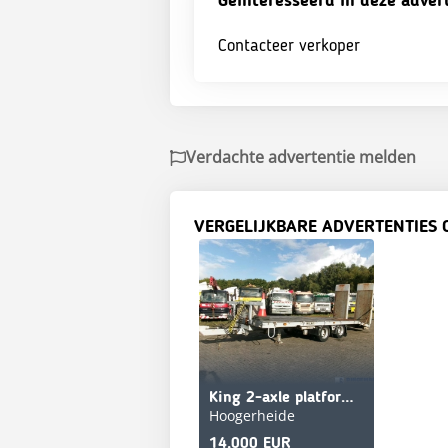
Geinteresseerd in deze adver
Contacteer verkoper
Verdachte advertentie melden
VERGELIJKBARE ADVERTENTIES 
King 2-axle platform drawbar trailer 14t + ramps
Hoogerheide
14,000 EUR