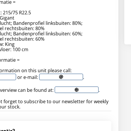
matie =
 215/75 R22.5
 Gigant
lucht; Bandenprofiel linksbuiten: 80%;
el rechtsbuiten: 80%
lucht; Bandenprofiel linksbuiten: 60%;
el rechtsbuiten: 60%
: King
vloer: 100 cm
formatie =
ormation on this unit please call:
or e-mail:
.
 overview can be found at:
.
t forget to subscribe to our newsletter for weekly
ur stock.