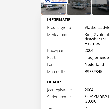
INFORMATIE
Productgroep
Vlakke laadvl
Merk / model
King 2-axle p
drawbar trail
+ ramps
Bouwjaar
2004
Plaats
Hoogerheide
Land
Nederland
Mascus ID
B955F346
DETAILS
Jaar registratie
2004
Serienummer
***SKMDBP
G9390
Type as
2