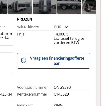
PRIJZEN
oer
Valuta kiezen
EUR
latform
Prijs
14.000 €
er 14t
Exclusief terug te
vorderen BTW
Vraag een financieringsofferte
aan
Voorraad nummer
ONG9390
14Z3KN
Kentekennummer
C143629
Fabrikant
KING