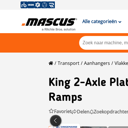
Alle categorieën
Transport
Aanhangers
Vlakk
King
2-Axle Pla
Ramps
Favoriet
Delen
Zoekopdrachte