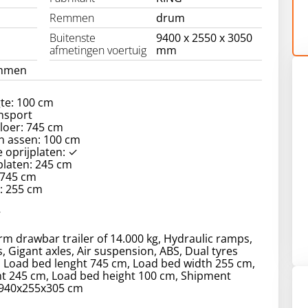
Remmen
drum
Buitenste
9400 x 2550 x 3050
afmetingen voertuig
mm
mmen
te: 100 cm
nsport
loer: 745 cm
n assen: 100 cm
 oprijplaten: ✓
platen: 245 cm
 745 cm
: 255 cm
✓
orm drawbar trailer of 14.000 kg, Hydraulic ramps,
 Gigant axles, Air suspension, ABS, Dual tyres
 Load bed lenght 745 cm, Load bed width 255 cm,
t 245 cm, Load bed height 100 cm, Shipment
940x255x305 cm