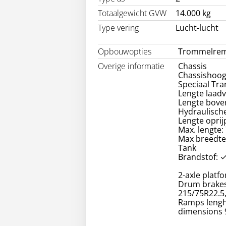
Totaalgewicht GVW
14.000 kg
Type vering
Lucht-lucht
Opbouwopties
Trommelre
Overige informatie
Chassis
Chassishoog
Speciaal Tra
Lengte laadv
Lengte bove
Hydraulische
Lengte oprij
Max. lengte:
Max breedte
Tank
Brandstof: 
2-axle platf
Drum brakes,
215/75R22.5,
Ramps lengh
dimensions 