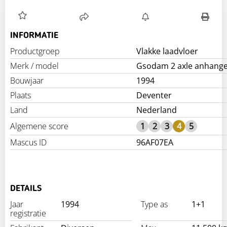
INFORMATIE
Productgroep
Vlakke laadvloer
Merk / model
Gsodam 2 axle anhang
Bouwjaar
1994
Plaats
Deventer
Land
Nederland
Algemene score
1
2
3
4
5
Mascus ID
96AF07EA
DETAILS
Jaar
1994
Type as
1+1
registratie