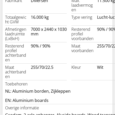
Fabrikant
Diversen
Max.
11.500 kg
laadvermog
en
Totaalgewic
16.000 kg
Type vering
Lucht-luc
ht GVW
Afmetingen
7000 x 2440 x 1030
Resterend
90% / 90
laadruimte
mm
profiel
(LxBxH)
voorbanden
Resterend
90% / 90%
Maat
255/70/2
profiel
voorbanden
achterband
en
Maat
255/70/22.5
Kleur
Wit
achterband
en
Toebehoren
NL: Aluminium borden, Zijkleppen
EN: Aluminium boards
Overige informatie
Gsodam, 2 axle anhanger, Aluside boards, Wood transpo