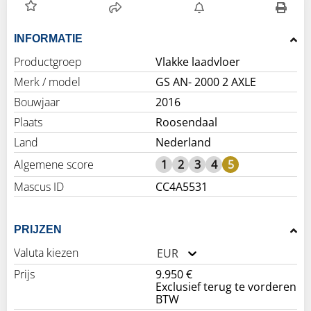
INFORMATIE
Productgroep
Vlakke laadvloer
Merk / model
GS AN- 2000 2 AXLE
Bouwjaar
2016
Plaats
Roosendaal
Land
Nederland
Algemene score
1
2
3
4
5
Mascus ID
CC4A5531
PRIJZEN
Valuta kiezen
EUR
Prijs
9.950 €
Exclusief terug te vorderen
BTW