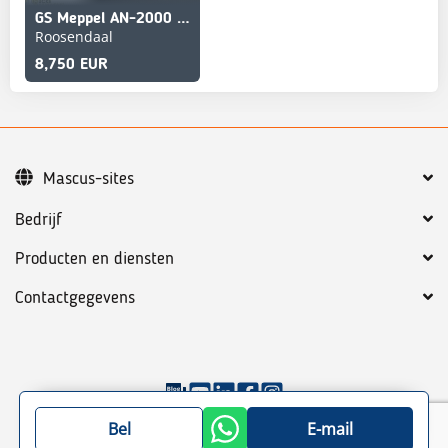
GS Meppel AN-2000 2 axle
Roosendaal
8,750 EUR
Mascus-sites
Bedrijf
Producten en diensten
Contactgegevens
©
2026
Mascus
Algemene voorwaarden
Privacy policy
Bel
E-mail