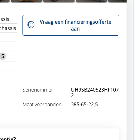
ssis
Vraag een financieringsofferte
chassis
aan
5
Serienummer
UH9SB240523HF107
2
Maat voorbanden
385-65-22,5
tentie?