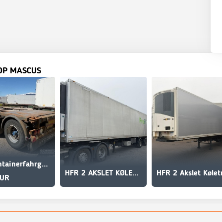
OP MASCUS
HFR Containerfahrgestell Standard
HFR 2 AKSLET KØLETRAILER
EUR