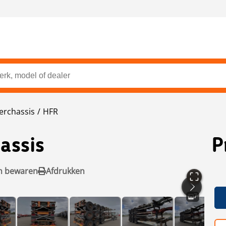
erchassis
HFR
assis
P
n bewaren
Afdrukken
7