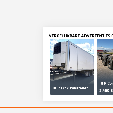
VERGELIJKBARE ADVERTENTIES 
HFR Link køletrailer link
2,450 