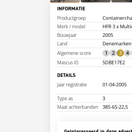
INFORMATIE
Productgroep
Containercha
Merk / model
HFR 3 x Multi
Bouwjaar
2005
Land
Denemarken
Algemene score
1
2
3
4
Mascus ID
5DBE17E2
DETAILS
Jaar registratie
01-04-2005
Type as
3
Maat achterbanden
385-65-22,5
Geinteresseerd in deze adver