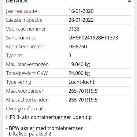
DETAILS
Jaar registratie
16-01-2020
Laatste inspectie
28-01-2022
Voorraad nummer
7133
Serienummer
UH9P02419­28HF1373
Kentekennummer
DH8760
Type as
3
Max. laadvermogen
19.040 kg
Totaalgewicht GVW
24.000 kg
Type vering
Lucht-lucht
Maat voorbanden
265-70 R19,5"
Maat achterbanden
265-70 R19,5"
Overige informatie
HFR 3- aks containerhænger uden tip
- BPW aksler med tromlebremser
- Liftaksel på aksel 2