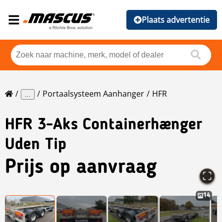
Plaats advertentie
Portaalsysteem Aanhanger
HFR
...
HFR
3-Aks Containerhænger
Uden Tip
Prijs op aanvraag
14