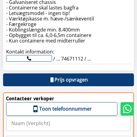
- Galvaniseret chassis
- Containerne skal lastes bagfra
- Letvægtsmodel - ingen tip!
- Værktøjskasse m. hæve-/sænkeventil
- Færgekroge
- Koblingslængde min. 8.400mm
- Opbygget til ca. 6,0-6,5m containere
- Kun containere med midterruller
/ ... 74671112 / ...
Prijs opvragen
Contacteer verkoper
Toon telefoonnummer