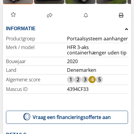
INFORMATIE
Productgroep
Portaalsysteem aanhanger
Merk / model
HFR 3-aks
containerhænger uden tip
Bouwjaar
2020
Land
Denemarken
Algemene score
1
2
3
4
5
Mascus ID
4394CF33
Vraag een financieringsofferte aan