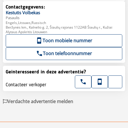
Contactgegevens:
Kestutis
Volbekas
Pasaulis
Engels,Litouws,Russisch
Beržynės km., Kalnelio g. 2, Šiaulių rajonas 1122AB Šiaulių r., Kužiai
Alytaus Apskritis Litouwen
Toon mobiele nummer
Toon telefoonnummer
Geinteresseerd in deze advertentie?
Contacteer verkoper
Verdachte advertentie melden