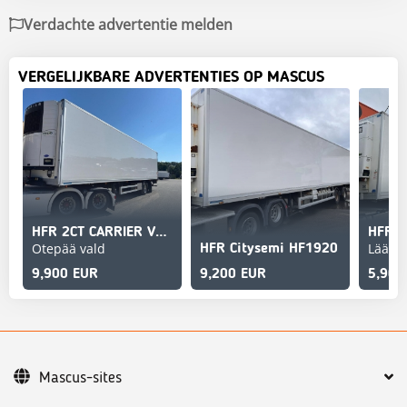
Verdachte advertentie melden
VERGELIJKBARE ADVERTENTIES OP MASCUS
HFR 2CT CARRIER VECTOR 1850Mt
Otepää vald
Lääne-
HFR Citysemi HF1920
9,900 EUR
9,200 EUR
5,900
Mascus-sites