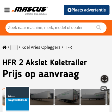
Plaats advertentie
Koel Vries Opleggers
HFR
...
HFR
2 Akslet Køletrailer
Prijs op aanvraag
6