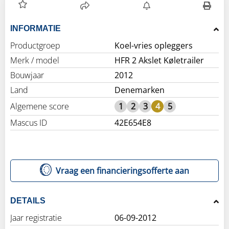
INFORMATIE
Productgroep
Koel-vries opleggers
Merk / model
HFR 2 Akslet Køletrailer
Bouwjaar
2012
Land
Denemarken
Algemene score
1
2
3
4
5
Mascus ID
42E654E8
Vraag een financieringsofferte aan
DETAILS
Jaar registratie
06-09-2012