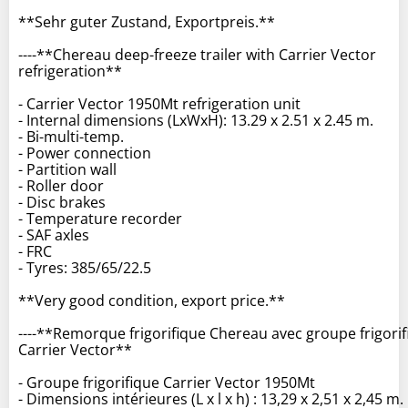
**Sehr guter Zustand, Exportpreis.**
----**Chereau deep-freeze trailer with Carrier Vector
refrigeration**
- Carrier Vector 1950Mt refrigeration unit
- Internal dimensions (LxWxH): 13.29 x 2.51 x 2.45 m.
- Bi-multi-temp.
- Power connection
- Partition wall
- Roller door
- Disc brakes
- Temperature recorder
- SAF axles
- FRC
- Tyres: 385/65/22.5
**Very good condition, export price.**
----**Remorque frigorifique Chereau avec groupe frigori
Carrier Vector**
- Groupe frigorifique Carrier Vector 1950Mt
- Dimensions intérieures (L x l x h) : 13,29 x 2,51 x 2,45 m.