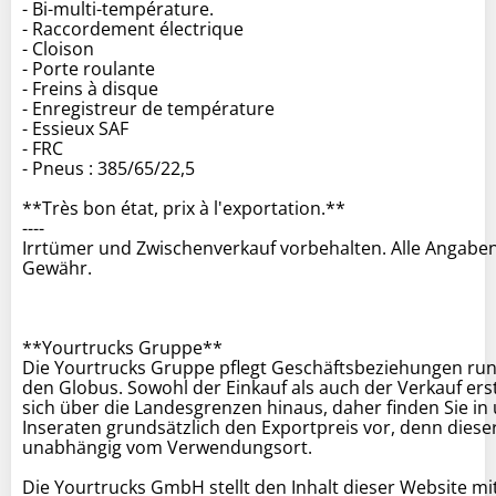
- Bi-multi-température.
- Raccordement électrique
- Cloison
- Porte roulante
- Freins à disque
- Enregistreur de température
- Essieux SAF
- FRC
- Pneus : 385/65/22,5
**Très bon état, prix à l'exportation.**
----
Irrtümer und Zwischenverkauf vorbehalten. Alle Angabe
Gewähr.
**Yourtrucks Gruppe**
Die Yourtrucks Gruppe pflegt Geschäftsbeziehungen ru
den Globus. Sowohl der Einkauf als auch der Verkauf ers
sich über die Landesgrenzen hinaus, daher finden Sie in
Inseraten grundsätzlich den Exportpreis vor, denn dieser
unabhängig vom Verwendungsort.
Die Yourtrucks GmbH stellt den Inhalt dieser Website mi