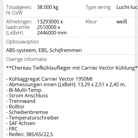
Totaalgewic
38.000 kg
Type vering
Lucht-luc
ht GVW
Afmetingen
13293000 x
Kleur
weiß
laadruimte
2510000 x
(LxBxH)
2446000 mm
Opbouwopties
ABS-systeem, EBS, Schijfremmen
Overige informatie
**Chereau Tiefkühlauflieger mit Carrier Vector Kühlung
- Kühlaggregat Carrier Vector 1950Mt
- Abmessungen innen (LxBxH): 13,29 x 2,51 x 2,45 m.
- Bi-Multi-Temp.
- Strom Anschluss
- Trennwand
- Rolltor
- Scheibenbremse
- Temperaturschreiber
- SAF Achsen
- FRC
- Reifen: 385/65/22,5