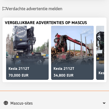
Verdachte advertentie melden
VERGELIJKBARE ADVERTENTIES OP MASCUS
Kesla 2112T
Kesla 2112T
Kesla
70,000 EUR
34,800 EUR
Mascus-sites