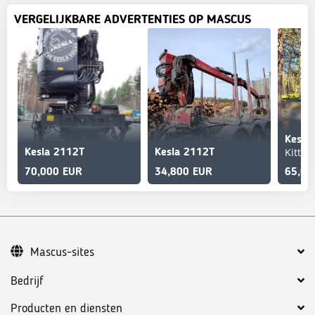
VERGELIJKBARE ADVERTENTIES OP MASCUS
Kittilä
Kesla 2112T
Kesla 2112T
70,000 EUR
34,800 EUR
65,00
Mascus-sites
Bedrijf
Producten en diensten