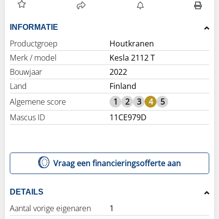
INFORMATIE
Productgroep
Houtkranen
Merk / model
Kesla 2112 T
Bouwjaar
2022
Land
Finland
Algemene score
1
2
3
4
5
Mascus ID
11CE979D
Vraag een financieringsofferte aan
DETAILS
Aantal vorige eigenaren
1