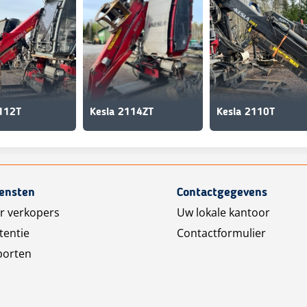
2112T
Kesla 2114ZT
Kesla 2110T
iensten
Contactgegevens
r verkopers
Uw lokale kantoor
tentie
Contactformulier
porten