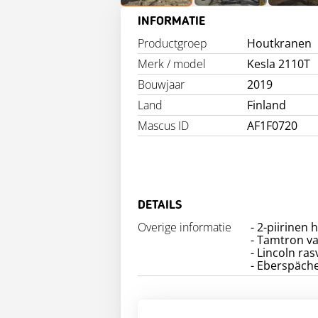
INFORMATIE
Productgroep
Houtkranen
Merk / model
Kesla 2110T
Bouwjaar
2019
Land
Finland
Mascus ID
AF1F0720
DETAILS
Overige informatie
- 2-piirinen 
- Tamtron va
- Lincoln ras
- Eberspäche