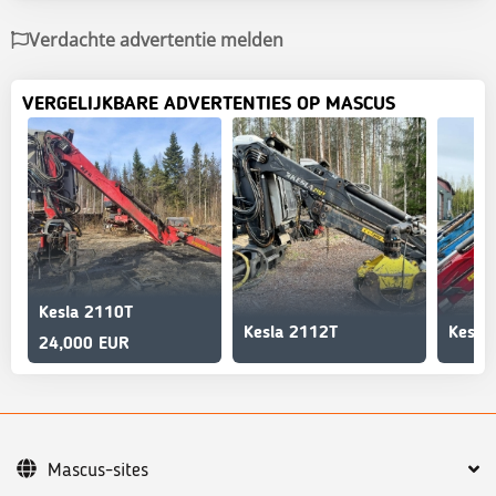
Verdachte advertentie melden
VERGELIJKBARE ADVERTENTIES OP MASCUS
Kesla 2110T
Kesla 2112T
Kesla
24,000 EUR
Mascus-sites