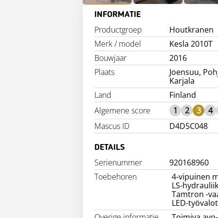
INFORMATIE
Productgroep
Houtkranen
Merk / model
Kesla 2010T
Bouwjaar
2016
Plaats
Joensuu, Pohj
Karjala
Land
Finland
Algemene score
1
2
3
4
Mascus ID
D4D5C048
DETAILS
Serienummer
920168960
Toebehoren
4-vipuinen 
LS-hydraulii
Tamtron -va
LED-työvalot
Overige informatie
Toimiva avo-