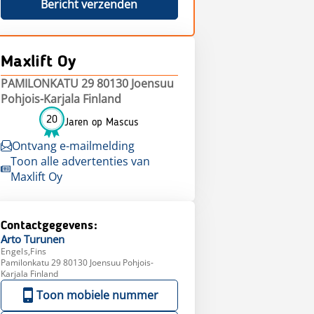
Bericht verzenden
Maxlift Oy
PAMILONKATU 29 80130 Joensuu
Pohjois-Karjala Finland
20
Jaren op Mascus
Ontvang e-mailmelding
Toon alle advertenties van
Maxlift Oy
Contactgegevens:
Arto
Turunen
Engels,Fins
Pamilonkatu 29 80130 Joensuu Pohjois-
Karjala Finland
Toon mobiele nummer