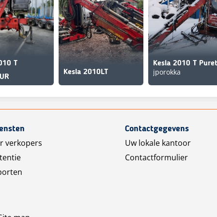
010 T
jporokka
Kesla 2010LT
EUR
iensten
Contactgegevens
r verkopers
Uw lokale kantoor
tentie
Contactformulier
porten