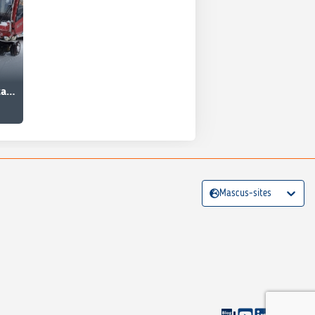
Kesla 2010 T Puretaan! SPAREPARTS
Mascus-sites