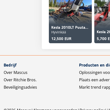
Kesla 2010LT Puutavaranosturi
Hyvinkää
Kesla 2
12,500 EUR
5,700 
Bedrijf
Producten en d
Over Mascus
Oplossingen voo
Over Ritchie Bros.
Plaats een adver
Beveiligingsadvies
Markt trend rap