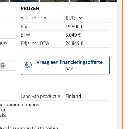
PRIJZEN
Valuta kiezen
EUR
Prijs
19.800 €
BTW
5.049 €
ois-
Prijs incl. BTW
24.849 €
Vraag een financieringsofferte
5
aan
Land van productie
Finland
mekaaninen ohjaus
kka
aka
Kesla suoraan töistä töihin.