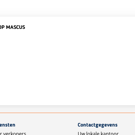
OP MASCUS
iensten
Contactgegevens
r verkopers
Uw lokale kantoor