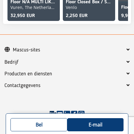
Floor N/A MULTI LIKE NEW
Floor Closed Box / Stuur-As / Laadklep / Bpw-Axle
Vuren, The Netherlands
Venlo
32,950 EUR
2,250 EUR
9,900
Mascus-sites
Bedrijf
Producten en diensten
Contactgegevens
©
2026
Mascus
Algemene voorwaarden
Privacy policy
Bel
E-mail
Site map