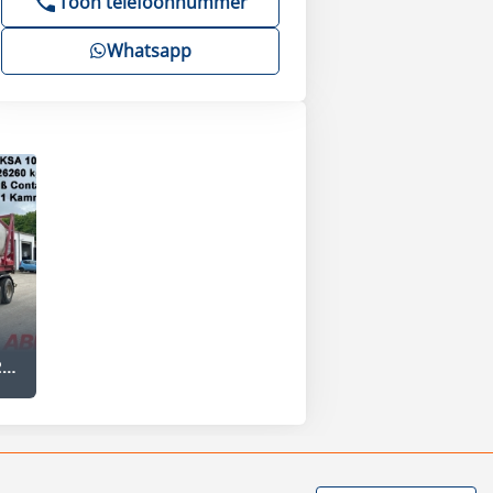
Toon telefoonnummer
Whatsapp
Schmidt CKSA 10/22-20 Containerkippchassis mit Tank