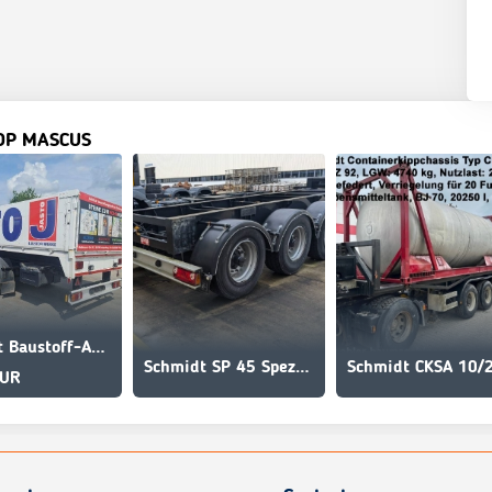
OP MASCUS
Schmidt Baustoff-Auflieger/Pritsche+Bordwände/Lenkachse/
Schmidt SP 45 Spezialtrailer rig.plus
EUR