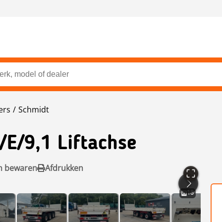
ers
Schmidt
/E/9,1 Liftachse
n bewaren
Afdrukken
18