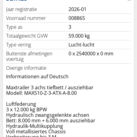
Jaar registratie
2026-01
Voorraad nummer
008865
Type as
3
Totaalgewicht GVW
59.000 kg
Type vering
Lucht-lucht
Buitenste afmetingen
0 x 2540000 x 0 mm
voertuig
Overige informatie
Informationen auf Deutsch
Maxtrailer 3 achs tiefbett / ausziehbar
Modell: MAX510-Z-3-ATX-A-8.00
Luftfederung
3 x 12.000 kg BPW
Hydraulisch zwangsgelenkte achsen
Bett: 8.000 mm + 6.000 mm ausziehbar
Hydraulik-Multikupplung
Voll metallisiertes Chassis
Verbreiterung bis 3 M