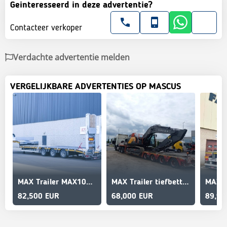
Geinteresseerd in deze advertentie?
Contacteer verkoper
Verdachte advertentie melden
VERGELIJKBARE ADVERTENTIES OP MASCUS
MAX Trailer MAX100 | Lifting platform | Podnoszona podłoga
MAX Trailer tiefbett 4 axle extension 3m widenings
82,500 EUR
68,000 EUR
89,90