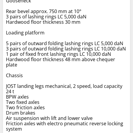
Gooseneck
Rear bevel approx. 750 mm at 10°
3 pairs of lashing rings LC 5,000 daN
Hardwood floor thickness 30 mm
Loading platform
5 pairs of outward folding lashing rings LC 5,000 daN
3 pairs of outward folding lashing rings LC 10,000 daN
1 pair of fixed front lashing rings LC 10,000 daN
Hardwood floor thickness 48 mm above chequer
plate
Chassis
JOST landing legs mechanical, 2 speed, load capacity
24 t
BPW axles
Two fixed axles
Two friction axles
Drum brakes
Air suspension with lift and lower valve
Friction axles with electro pneumatic reverse locking
system