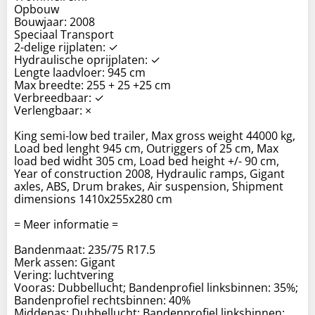
Opbouw
Bouwjaar: 2008
Speciaal Transport
2-delige rijplaten: ✓
Hydraulische oprijplaten: ✓
Lengte laadvloer: 945 cm
Max breedte: 255 + 25 +25 cm
Verbreedbaar: ✓
Verlengbaar: ×
King semi-low bed trailer, Max gross weight 44000 kg,
Load bed lenght 945 cm, Outriggers of 25 cm, Max
load bed widht 305 cm, Load bed height +/- 90 cm,
Year of construction 2008, Hydraulic ramps, Gigant
axles, ABS, Drum brakes, Air suspension, Shipment
dimensions 1410x255x280 cm
= Meer informatie =
Bandenmaat: 235/75 R17.5
Merk assen: Gigant
Vering: luchtvering
Vooras: Dubbellucht; Bandenprofiel linksbinnen: 35%;
Bandenprofiel rechtsbinnen: 40%
Middenas: Dubbellucht; Bandenprofiel linksbinnen: