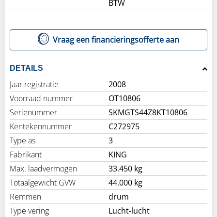
BTW
Vraag een financieringsofferte aan
DETAILS
Jaar registratie
2008
Voorraad nummer
OT10806
Serienummer
SKMGTS44Z8KT10806
Kentekennummer
C272975
Type as
3
Fabrikant
KING
Max. laadvermogen
33.450 kg
Totaalgewicht GVW
44.000 kg
Remmen
drum
Type vering
Lucht-lucht