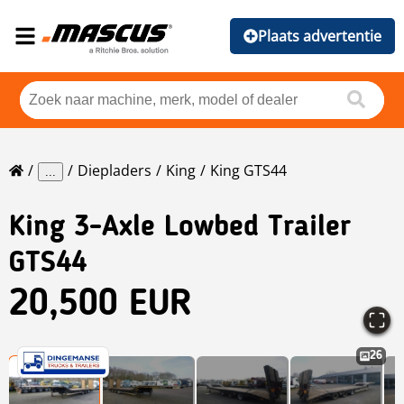
Plaats advertentie
Diepladers
King
King GTS44
...
King
3-Axle Lowbed Trailer
GTS44
20,500 EUR
26