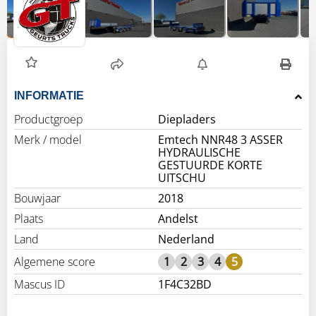
INFORMATIE
Productgroep
Diepladers
Merk / model
Emtech NNR48 3 ASSER
HYDRAULISCHE
GESTUURDE KORTE
UITSCHU
Bouwjaar
2018
Plaats
Andelst
Land
Nederland
Algemene score
1
2
3
4
5
Mascus ID
1F4C32BD