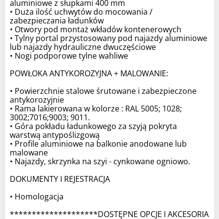
aluminiowe z słupkami 400 mm
• Duża ilość uchwytów do mocowania /
zabezpieczania ładunków
• Otwory pod montaż wkładów kontenerowych
• Tylny portal przystosowany pod najazdy aluminiowe
lub najazdy hydrauliczne dwuczęściowe
• Nogi podporowe tylne wahliwe
POWŁOKA ANTYKOROZYJNA + MALOWANIE:
• Powierzchnie stalowe śrutowane i zabezpieczone
antykorozyjnie
• Rama lakierowana w kolorze : RAL 5005; 1028;
3002;7016;9003; 9011.
• Góra pokładu ładunkowego za szyją pokryta
warstwą antypoślizgową
• Profile aluminiowe na balkonie anodowane lub
malowane
• Najazdy, skrzynka na szyi - cynkowane ogniowo.
DOKUMENTY I REJESTRACJA
• Homologacja
********************DOSTĘPNE OPCJE I AKCESORIA