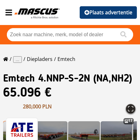
Plaats advertentie
Diepladers
Emtech
...
Emtech
4.NNP-S-2N (NA,NH2)
65.096 €
280,000 PLN
17