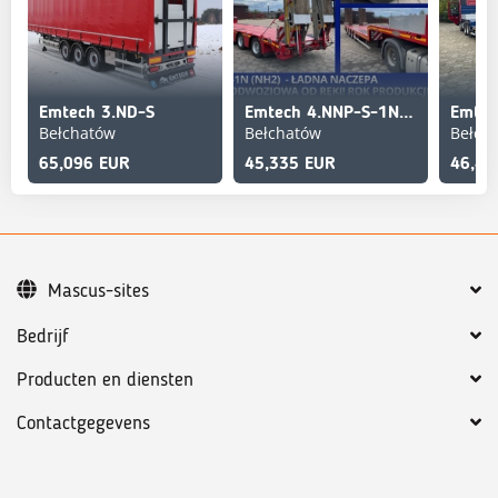
Emtech 3.ND-S
Emtech 4.NNP-S-1N (NH2)
Bełchatów
Bełchatów
Bełch
65,096 EUR
45,335 EUR
46,49
Mascus-sites
Bedrijf
Producten en diensten
Contactgegevens