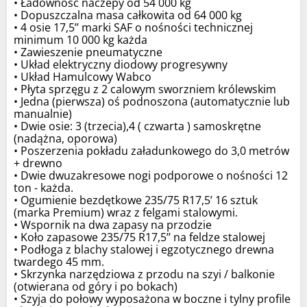
• Ładowność naczepy od 54 000 kg
• Dopuszczalna masa całkowita od 64 000 kg
• 4 osie 17,5’’ marki SAF o nośności technicznej
minimum 10 000 kg każda
• Zawieszenie pneumatyczne
• Układ elektryczny diodowy progresywny
• Układ Hamulcowy Wabco
• Płyta sprzęgu z 2 calowym sworzniem królewskim
• Jedna (pierwsza) oś podnoszona (automatycznie lub
manualnie)
• Dwie osie: 3 (trzecia),4 ( czwarta ) samoskrętne
(nadążna, oporowa)
• Poszerzenia pokładu załadunkowego do 3,0 metrów
+ drewno
• Dwie dwuzakresowe nogi podporowe o nośności 12
ton - każda.
• Ogumienie bezdętkowe 235/75 R17,5’ 16 sztuk
(marka Premium) wraz z felgami stalowymi.
• Wspornik na dwa zapasy na przodzie
• Koło zapasowe 235/75 R17,5’’ na feldze stalowej
• Podłoga z blachy stalowej i egzotycznego drewna
twardego 45 mm.
• Skrzynka narzędziowa z przodu na szyi / balkonie
(otwierana od góry i po bokach)
• Szyja do połowy wyposażona w boczne i tylny profile