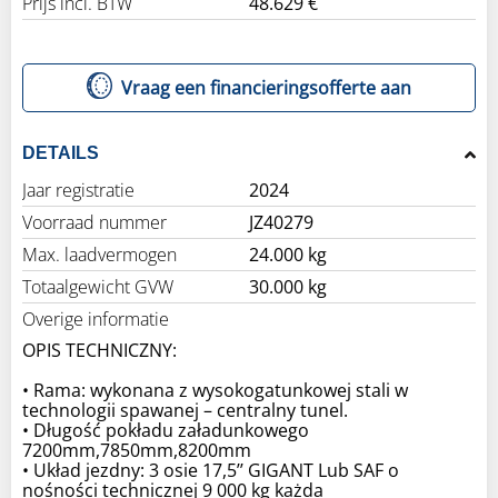
Prijs incl. BTW
48.629 €
Vraag een financieringsofferte aan
DETAILS
Jaar registratie
2024
Voorraad nummer
JZ40279
Max. laadvermogen
24.000 kg
Totaalgewicht GVW
30.000 kg
Overige informatie
OPIS TECHNICZNY:
• Rama: wykonana z wysokogatunkowej stali w
technologii spawanej – centralny tunel.
• Długość pokładu załadunkowego
7200mm,7850mm,8200mm
• Układ jezdny: 3 osie 17,5’’ GIGANT Lub SAF o
nośności technicznej 9 000 kg każda