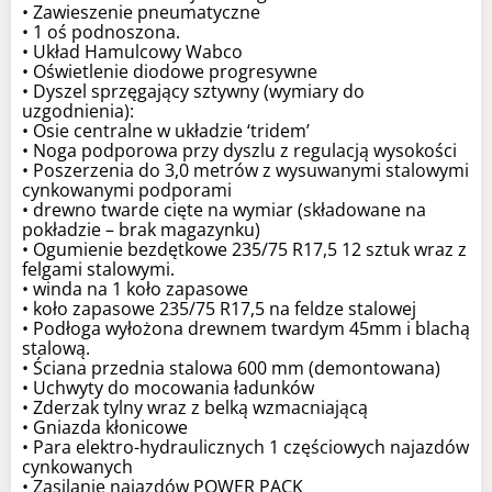
• Zawieszenie pneumatyczne
• 1 oś podnoszona.
• Układ Hamulcowy Wabco
• Oświetlenie diodowe progresywne
• Dyszel sprzęgający sztywny (wymiary do
uzgodnienia):
• Osie centralne w układzie ‘tridem’
• Noga podporowa przy dyszlu z regulacją wysokości
• Poszerzenia do 3,0 metrów z wysuwanymi stalowymi
cynkowanymi podporami
• drewno twarde cięte na wymiar (składowane na
pokładzie – brak magazynku)
• Ogumienie bezdętkowe 235/75 R17,5 12 sztuk wraz z
felgami stalowymi.
• winda na 1 koło zapasowe
• koło zapasowe 235/75 R17,5 na feldze stalowej
• Podłoga wyłożona drewnem twardym 45mm i blachą
stalową.
• Ściana przednia stalowa 600 mm (demontowana)
• Uchwyty do mocowania ładunków
• Zderzak tylny wraz z belką wzmacniającą
• Gniazda kłonicowe
• Para elektro-hydraulicznych 1 częściowych najazdów
cynkowanych
• Zasilanie najazdów POWER PACK