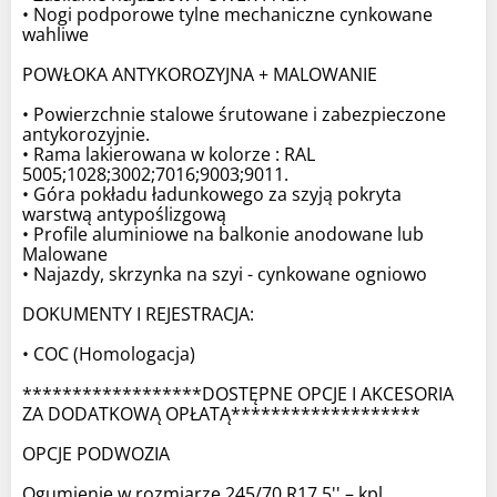
• Nogi podporowe tylne mechaniczne cynkowane
wahliwe
POWŁOKA ANTYKOROZYJNA + MALOWANIE
• Powierzchnie stalowe śrutowane i zabezpieczone
antykorozyjnie.
• Rama lakierowana w kolorze : RAL
5005;1028;3002;7016;9003;9011.
• Góra pokładu ładunkowego za szyją pokryta
warstwą antypoślizgową
• Profile aluminiowe na balkonie anodowane lub
Malowane
• Najazdy, skrzynka na szyi - cynkowane ogniowo
DOKUMENTY I REJESTRACJA:
• COC (Homologacja)
******************DOSTĘPNE OPCJE I AKCESORIA
ZA DODATKOWĄ OPŁATĄ*******************
OPCJE PODWOZIA
Ogumienie w rozmiarze 245/70 R17,5'' – kpl.