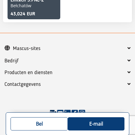
Emtech 3.PNL-Z
Bełchatów
43,024 EUR
Mascus-sites
Bedrijf
Producten en diensten
Contactgegevens
©
2026
Mascus
Algemene voorwaarden
Privacy policy
Bel
E-mail
Site map