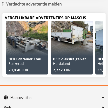
Verdachte advertentie melden
VERGELIJKBARE ADVERTENTIES OP MASCUS
HFR Container Trailer – Delivered with New Roadworthin
HFR 2 akslet galvanized flat trailer with folding side
Buskerud
Hordaland
Heimd
20,830 EUR
7,732 EUR
11,37
Mascus-sites
Bedrijf