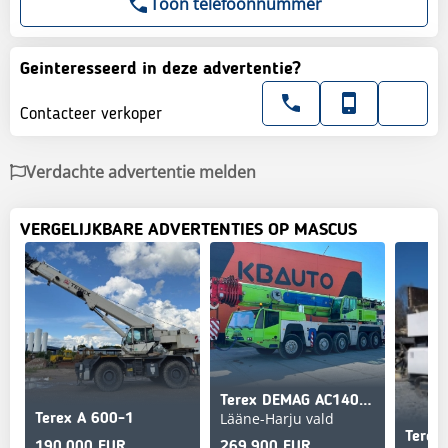
Toon telefoonnummer
Geinteresseerd in deze advertentie?
Contacteer verkoper
Verdachte advertentie melden
VERGELIJKBARE ADVERTENTIES OP MASCUS
Terex DEMAG AC140 10x8 MAX. LIFTING CAPACITY 140 ton / M
Lääne-Harju vald
Terex A 600-1
Terex
190,000 EUR
269,900 EUR