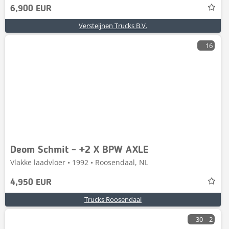
6,900 EUR
Versteijnen Trucks B.V.
16
Deom Schmit - +2 X BPW AXLE
Vlakke laadvloer • 1992 • Roosendaal, NL
4,950 EUR
Trucks Roosendaal
30
2