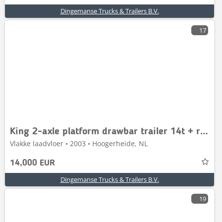
Dingemanse Trucks & Trailers B.V.
17
King 2-axle platform drawbar trailer 14t + ramps
Vlakke laadvloer • 2003 • Hoogerheide, NL
14,000 EUR
Dingemanse Trucks & Trailers B.V.
19