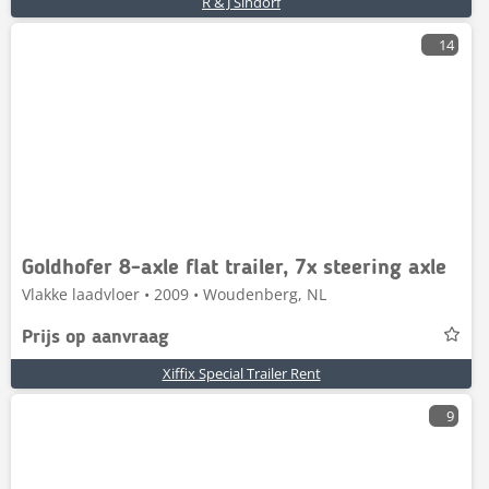
R & J Sindorf
14
Goldhofer 8-axle flat trailer, 7x steering axle
Vlakke laadvloer • 2009 • Woudenberg, NL
Prijs op aanvraag
Xiffix Special Trailer Rent
9