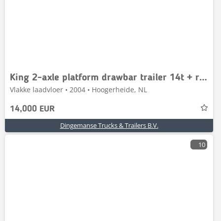
King 2-axle platform drawbar trailer 14t + ramps
Vlakke laadvloer • 2004 • Hoogerheide, NL
14,000 EUR
Dingemanse Trucks & Trailers B.V.
10