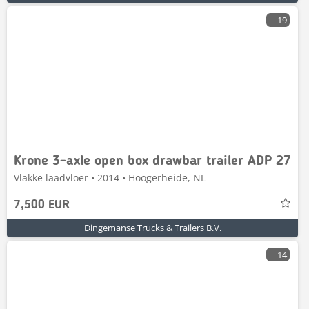
19
Krone 3-axle open box drawbar trailer ADP 27
Vlakke laadvloer • 2014 • Hoogerheide, NL
7,500 EUR
Dingemanse Trucks & Trailers B.V.
14