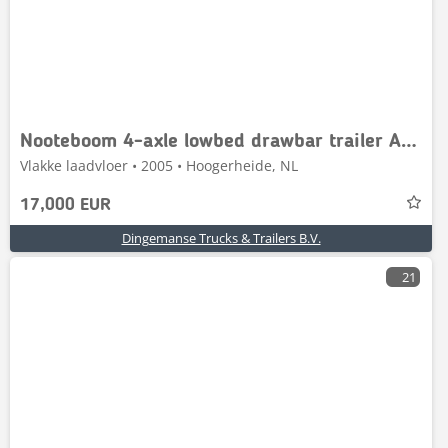
Nooteboom 4-axle lowbed drawbar trailer ASD-40-22
Vlakke laadvloer • 2005 • Hoogerheide, NL
17,000 EUR
Dingemanse Trucks & Trailers B.V.
21