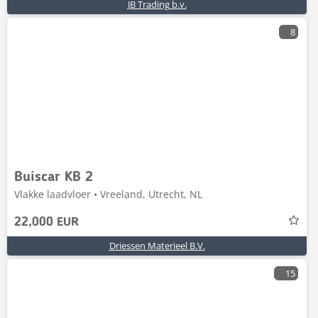
JB Trading b.v.
8
Buiscar KB 2
Vlakke laadvloer • Vreeland, Utrecht, NL
22,000 EUR
Driessen Materieel B.V.
15