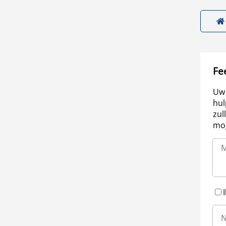
Fe
Uw 
hul
zul
mog