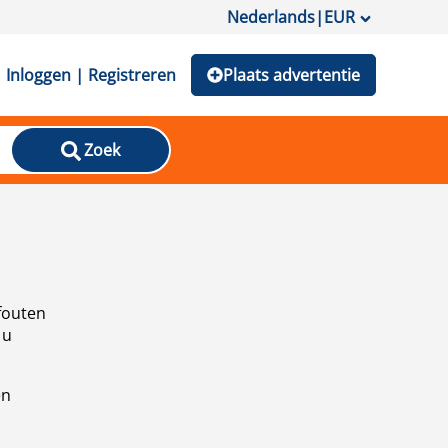
Nederlands
|
EUR
Inloggen | Registreren
Plaats advertentie
Zoek
fouten
 u
en