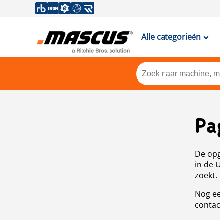
Alle categorieën
Pa
De opg
in de 
zoekt.
Nog ee
contac