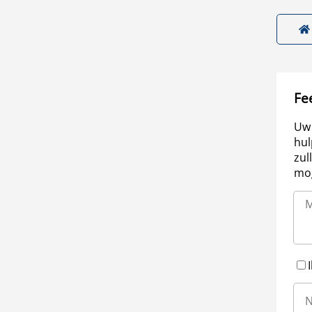
Fe
Uw 
hul
zul
mog