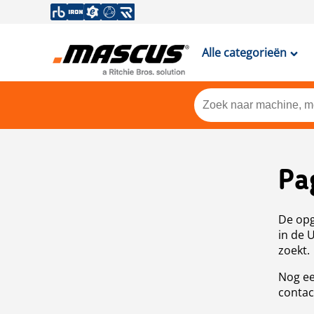
Alle categorieën
Pa
De opg
in de 
zoekt.
Nog ee
contac