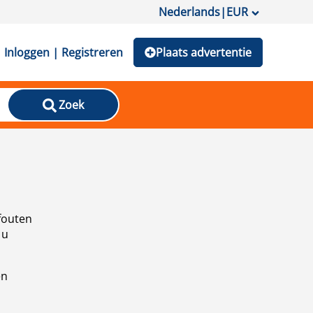
Nederlands
|
EUR
Inloggen | Registreren
Plaats advertentie
Zoek
fouten
 u
en