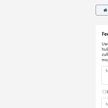
Fe
Uw 
hul
zul
mog