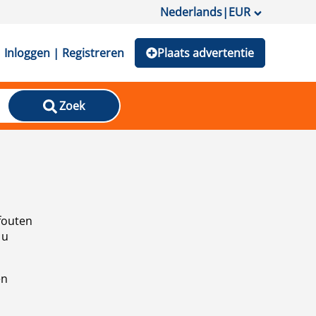
Nederlands
|
EUR
Inloggen | Registreren
Plaats advertentie
Zoek
fouten
 u
en