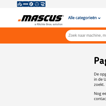
Alle categorieën
Pa
De opg
in de 
zoekt.
Nog ee
contac