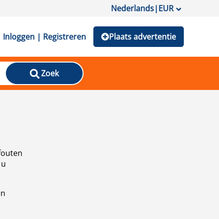
Nederlands
|
EUR
Inloggen | Registreren
Plaats advertentie
Zoek
fouten
 u
en