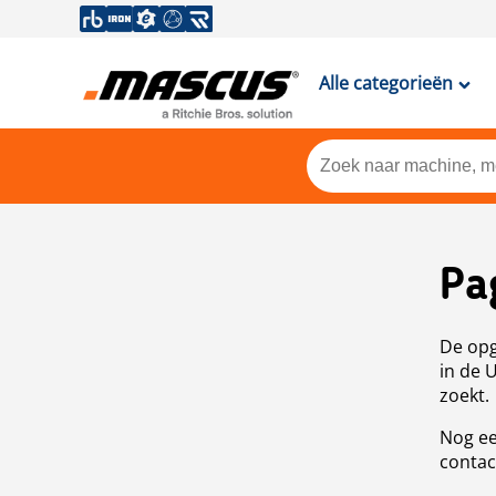
Alle categorieën
Pa
De opg
in de 
zoekt.
Nog ee
contac