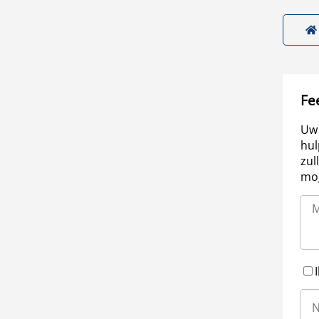
Fe
Uw 
hul
zul
mog