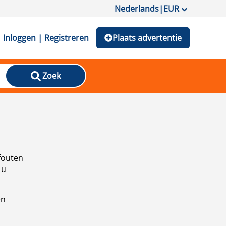
Nederlands
|
EUR
Inloggen | Registreren
Plaats advertentie
Zoek
fouten
 u
en