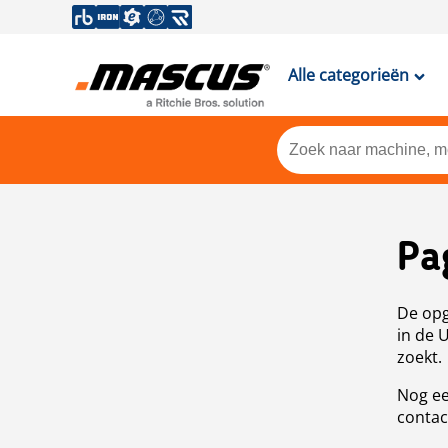
Alle categorieën
Pa
De opg
in de 
zoekt.
Nog ee
contac