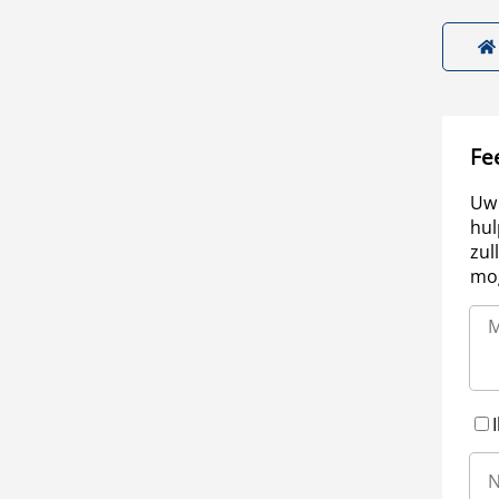
Fe
Uw 
hul
zul
mog