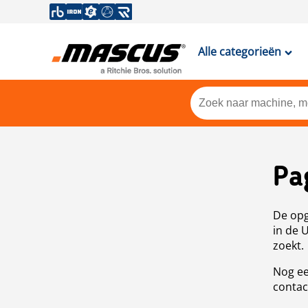
Alle categorieën
Pa
De opg
in de 
zoekt.
Nog ee
contac