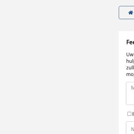
Fe
Uw 
hul
zul
mog