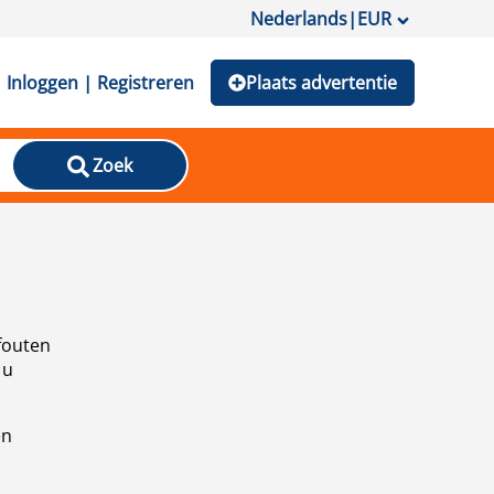
Nederlands
|
EUR
Inloggen | Registreren
Plaats advertentie
Zoek
fouten
 u
en